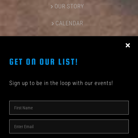
OUR STORY
CALENDAR
CONTACT US
GET ON OUR LIST!
Sign up to be in the loop with our events!
© COPYRIGHT 2018 -
2026 | SHAKEDOWN BAR | ALL
RIGHTS RESERVED | POWERED BY
ACME Logo